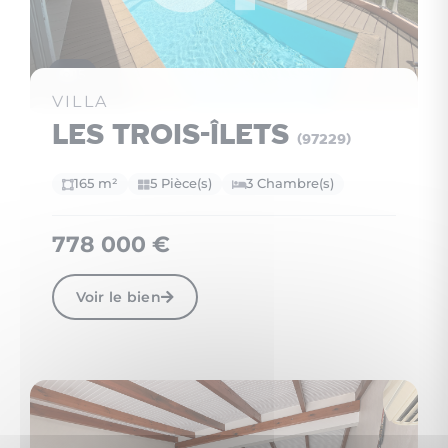
15
VILLA
Les Trois-Îlets
(97229)
165 m²
5 Pièce(s)
3 Chambre(s)
778 000 €
Voir le bien