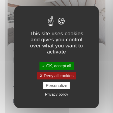
This site uses cookies
and gives you control
over what you want to
4
activate
VILLA
Les Trois-Îlets
(97229)
OK, accept all
245 m²
6 Pièce(s)
5 Chambre(s)
Deny all cookies
Personalize
1 130 000 €
Privacy policy
Voir le bien