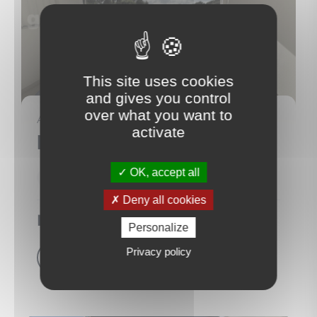
This site uses cookies
and gives you control
6
over what you want to
APPARTEMENT
activate
Fort-de-France
(97200)
OK, accept all
53 m²
2 Pièce(s)
1 Chambre(s)
Deny all cookies
Nous consulter
Personalize
Privacy policy
Voir le bien