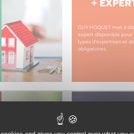
+ EXPER
GUY HOQUET met à dis
expert disponible pour 
types d'expertises et d
obligatoires.
+ LES GAR
GUY HO
 cookies and gives you control over what you w