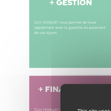
+ GESTION
GUY HOQUET vous permet de louer
rapidement avec la garantie du paiement
de vos loyers.
+ FINANCEMENT
Guy Hoquet négocie les meilleures
This site uses