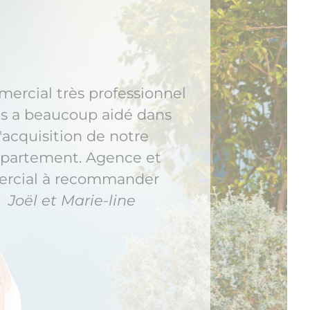
J'ai eu une très bonne
rience. Je suis vraiment
nt de mon acquisition. Le
stataire a su cerner mes
oins et répondre à mes
attentes.
William