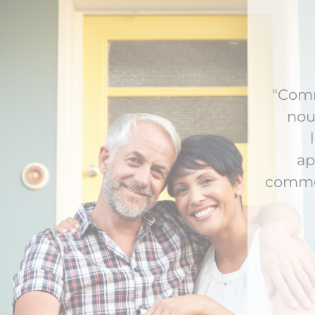
"
expé
conte
pre
bes