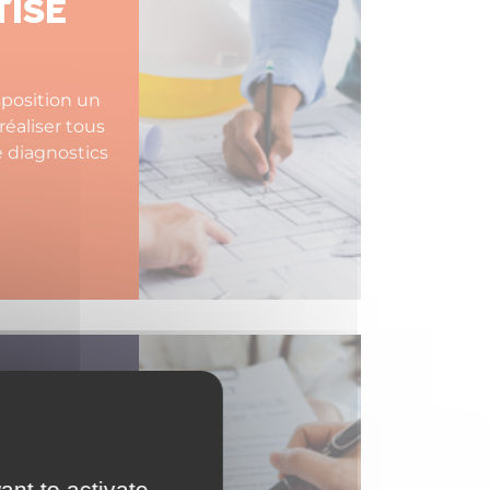
TISE
position un
réaliser tous
e diagnostics
ANTIES
QUET
ant to activate