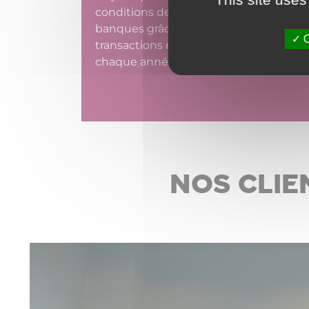
conditions de taux auprès des
banques grâce aux 33 800
O
transactions réalisées par le réseau
chaque année.
Nos clie