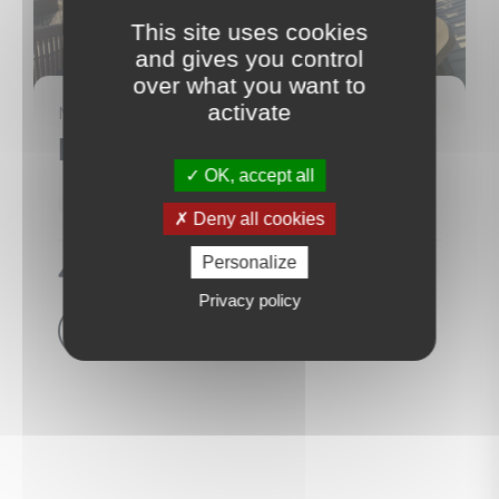
This site uses cookies
and gives you control
over what you want to
15
activate
MAISON
Le Carbet
(97221)
OK, accept all
104 m²
5 Pièce(s)
4 Chambre(s)
Deny all cookies
Personalize
495 000 €
Privacy policy
Voir le bien