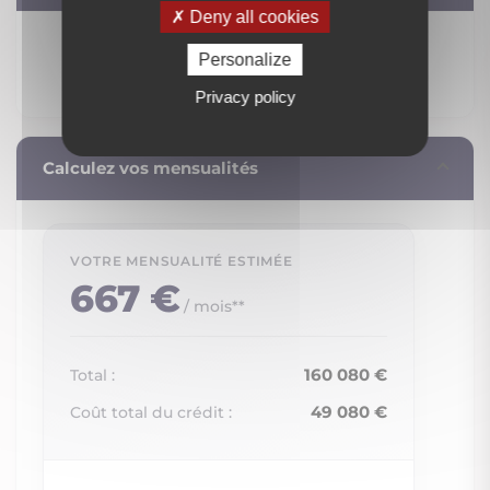
Deny all cookies
Personalize
Privacy policy
Calculez vos mensualités
667 €
/ mois**
160 080 €
Total :
49 080 €
Coût total du crédit :