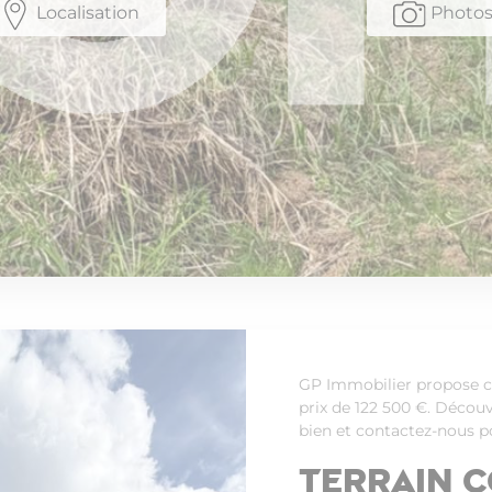
Localisation
Photo
GP Immobilier propose ce
prix de 122 500 €. Découv
bien et contactez-nous po
Terrain 