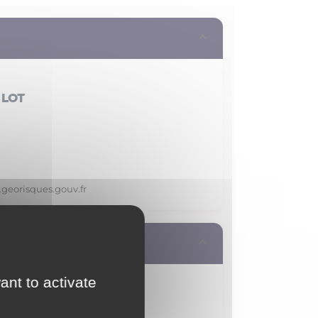
 lot
.georisques.gouv.fr
ant to activate