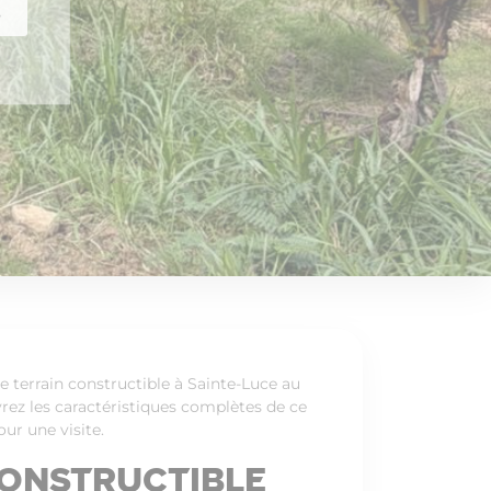
s
 terrain constructible à Sainte-Luce au
rez les caractéristiques complètes de ce
ur une visite.
constructible