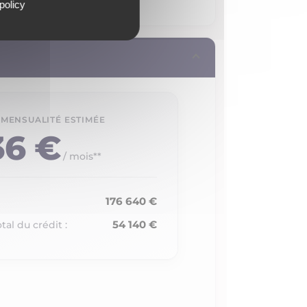
policy
36 €
/ mois**
176 640 €
54 140 €
tal du crédit :