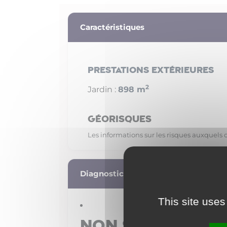
Caractéristiques
Prestations extérieures
2
Jardin :
898 m
Géorisques
Les informations sur les risques auxquels c
Diagnostic de performance énergéti
This site uses
Non soumis au 