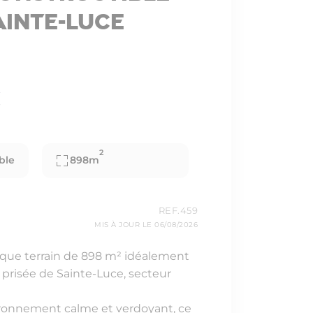
ainte-Luce
€
2
ble
898m
REF.459
MIS À JOUR LE 06/08/2026
que terrain de 898 m² idéalement
prisée de Sainte-Luce, secteur
ironnement calme et verdoyant, ce