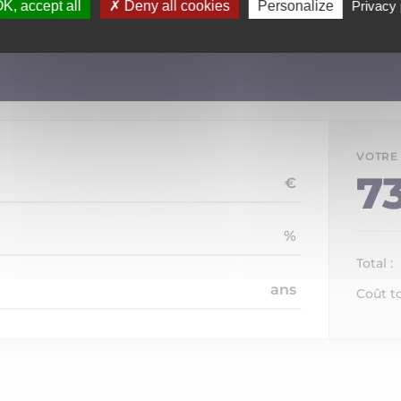
K, accept all
Deny all cookies
Personalize
Privacy 
7
€
%
Total :
ans
Coût to