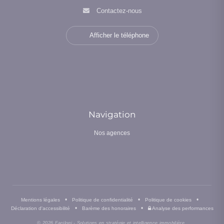
Contactez-nous
Afficher le téléphone
Navigation
Nos agences
•
•
•
Mentions légales
Politique de confidentialité
Politique de cookies
•
•
Déclaration d'accessibilité
Barème des honoraires
Analyse des performances
© 2026 Facilogi - Solutions en stratégie et intelligence immobilière