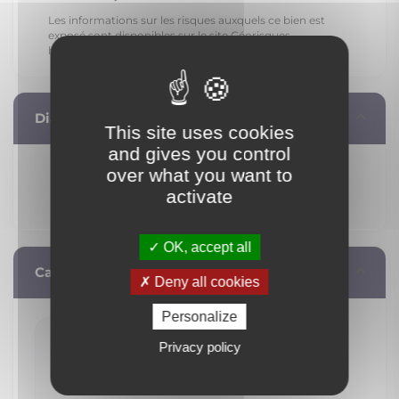
Les informations sur les risques auxquels ce bien est
exposé sont disponibles sur le site Géorisques.
https://www.georisques.gouv.fr
Diagnostic de performance énergétique
This site uses cookies
and gives you control
over what you want to
activate
OK, accept all
Calculez vos mensualités
Deny all cookies
Personalize
Privacy policy
1 095 €
/ mois**