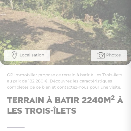
Localisation
Photos
GP Immobilier propose ce terrain à batir à Les Trois-Îlets
au prix de 182 280 €. Découvrez les caractéristiques
complètes de ce bien et contactez-nous pour une visite.
2
Terrain à batir 2240m
à
Les Trois-Îlets