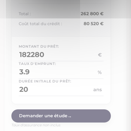
262 800 €
Total :
80 520 €
Coût total du crédit :
MONTANT DU PRÊT:
€
TAUX D'EMPRUNT:
%
DURÉE INITIALE DU PRÊT:
ans
Non soumis au DPE
Demander une étude
Taux d'assurance non inclus