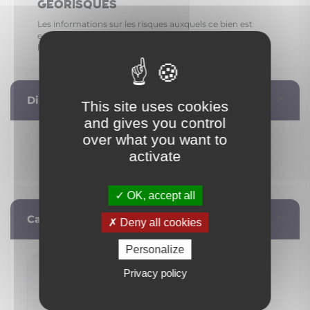
Géorisques
Les informations sur les risques auxquels ce bien est
exposé sont disponibles sur le site Géorisques.
https://www.georisques.gouv.fr
Diagnostic de performance énergétique
This site uses cookies
and gives you control
over what you want to
activate
OK, accept all
Calculez vos mensualités
Deny all cookies
Personalize
Privacy policy
829 €
/ mois**