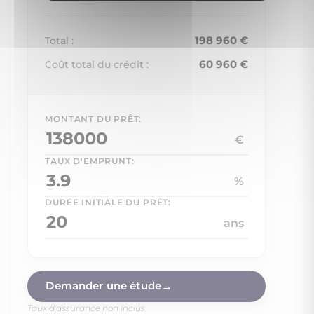
198 960 €
Total :
60 960 €
Coût total du crédit :
MONTANT DU PRÊT:
€
TAUX D'EMPRUNT:
%
DURÉE INITIALE DU PRÊT:
ans
Non soumis au DPE
Demander une étude
Taux d'assurance non inclus