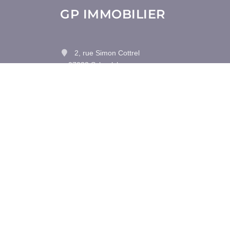
GP IMMOBILIER
2, rue Simon Cottrel
97233 Schoelcher
Contactez-nous
Afficher le téléphone
•
Mentions légales
Politique de con