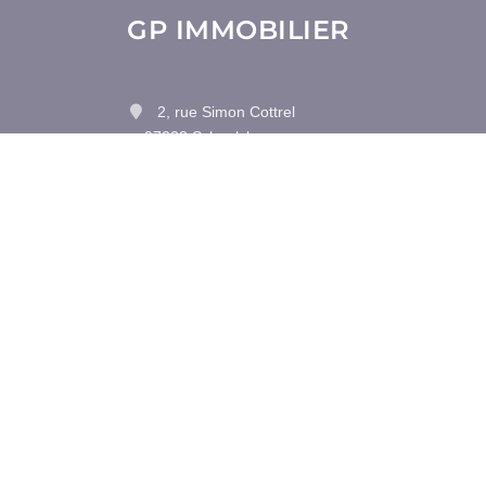
GP IMMOBILIER
2, rue Simon Cottrel
97233 Schoelcher
Contactez-nous
Afficher le téléphone
•
Mentions légales
Politique de con