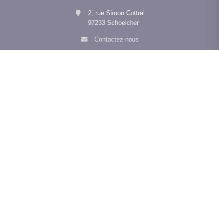
2, rue Simon Cottrel
97233 Schoelcher
Contactez-nous
Afficher le téléphone
Navigation
Nos agences