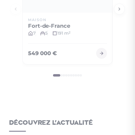
MAISON
APPAR
Fort-de-France
Le Di
7
5
191 m
2
2
549 000 €
185 0
Découvrez l'actualité