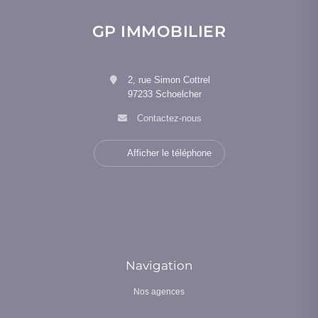
Lire la suite
Lire la suite
Lire la suite
Hoquet
Antilles
2026 ?
GP IMMOBILIER
2, rue Simon Cottrel
97233 Schoelcher
Contactez-nous
Afficher le téléphone
Navigation
Nos agences