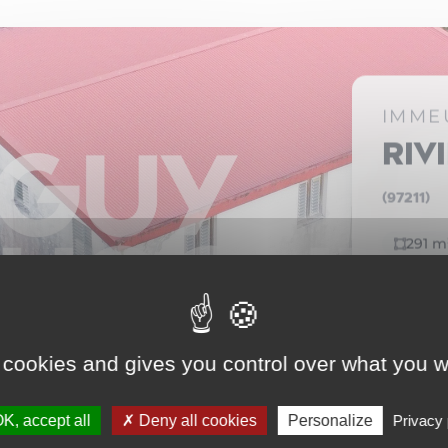
IMME
Riv
(97211)
291 m
8 Ch
305 
 cookies and gives you control over what you w
Voir 
K, accept all
Deny all cookies
Personalize
Privacy 