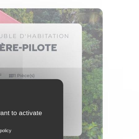
UBLE D'HABITATION
ière-Pilote
²
11 Pièce(s)
ambre(s)
000 €
ant to activate
le bien
policy