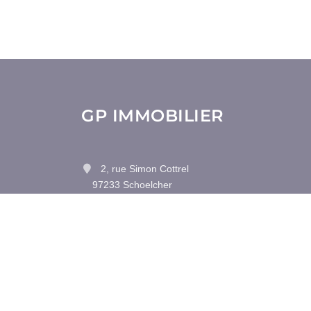
GP IMMOBILIER
2, rue Simon Cottrel
97233 Schoelcher
Contactez-nous
Afficher le téléphone