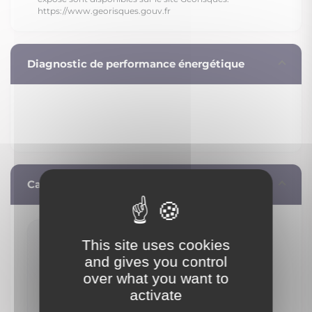
https://www.georisques.gouv.fr
Diagnostic de performance énergétique
Calculez vos mensualités
This site uses cookies
336 €
and gives you control
/ mois**
over what you want to
activate